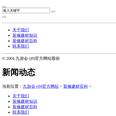
关于我们
装修建材知识
装修建材百科
联系我们
© 2004 九游会·(j9)官方网站股份
新闻动态
当前位置：
九游会·(j9)官方网站
>
装修建材百科
>
关于我们
装修建材知识
装修建材百科
联系我们