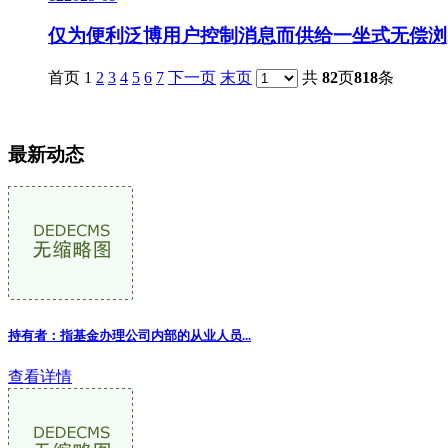
仅为便利泛博用户控制消息而供给一坐式无偿浏
首页 1
2
3
4
5
6
7
下一页
末页
共
82
页
818
条
最新动态
持有者：指基金办理公司内部的从业人员...
查看详情