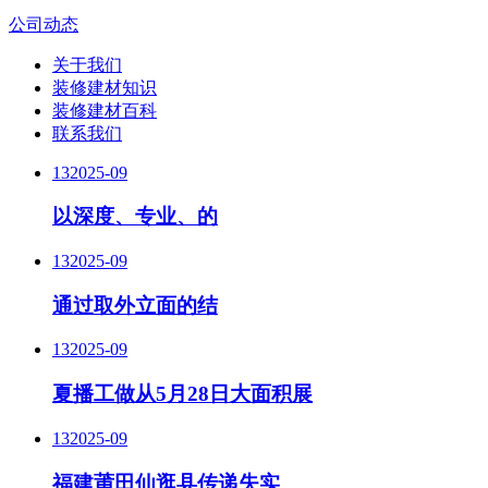
公司动态
关于我们
装修建材知识
装修建材百科
联系我们
13
2025-09
以深度、专业、的
13
2025-09
通过取外立面的结
13
2025-09
夏播工做从5月28日大面积展
13
2025-09
福建莆田仙逛县传递失实