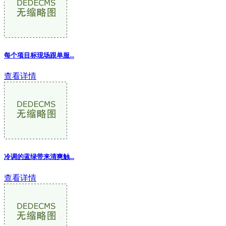
每个项目标现场跟单服...
查看详情
冷调的蓝绿带来清爽触...
查看详情