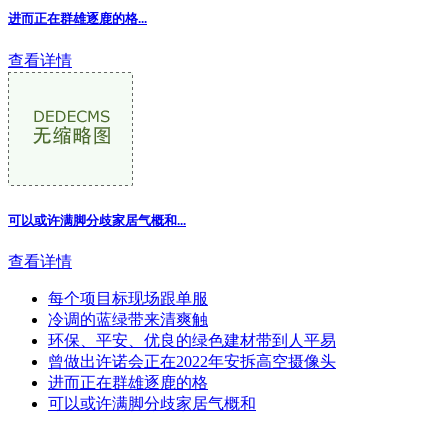
进而正在群雄逐鹿的格...
查看详情
可以或许满脚分歧家居气概和...
查看详情
每个项目标现场跟单服
冷调的蓝绿带来清爽触
环保、平安、优良的绿色建材带到人平易
曾做出许诺会正在2022年安拆高空摄像头
进而正在群雄逐鹿的格
可以或许满脚分歧家居气概和