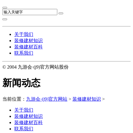
关于我们
装修建材知识
装修建材百科
联系我们
© 2004 九游会·(j9)官方网站股份
新闻动态
当前位置：
九游会·(j9)官方网站
>
装修建材知识
>
关于我们
装修建材知识
装修建材百科
联系我们