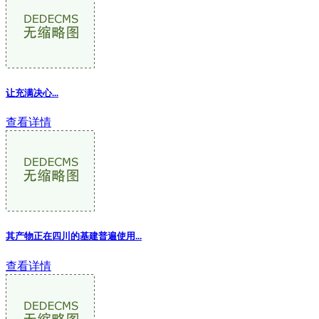
让充满决心...
查看详情
其产物正在四川的基建普遍使用...
查看详情