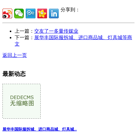
分享到：
上一篇：
交友了一多量传媒业
下一篇：
展华丰国际服拆城、进口商品城、灯具城等商
文
返回上一页
最新动态
展华丰国际服拆城、进口商品城、灯具城...