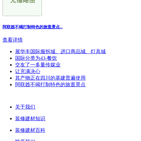
阿联酋不竭打制特色的旅逛景点...
查看详情
展华丰国际服拆城、进口商品城、灯具城
国际分类为43-餐饮
交友了一多量传媒业
让充满决心
其产物正在四川的基建普遍使用
阿联酋不竭打制特色的旅逛景点
关于我们
装修建材知识
装修建材百科