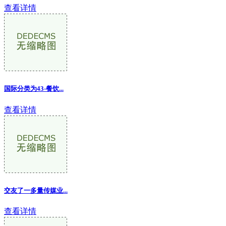
查看详情
国际分类为43-餐饮...
查看详情
交友了一多量传媒业...
查看详情